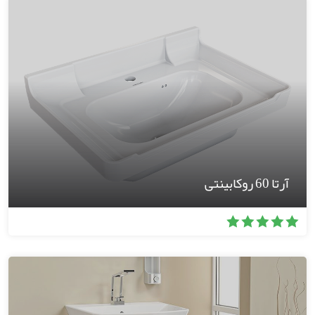
آرتا 60 روکابینتی