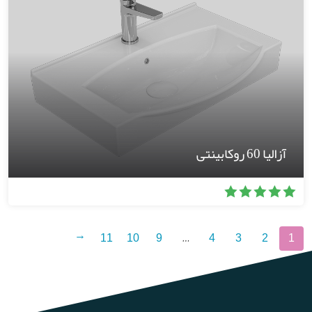
آزالیا 60 روکابینتی
11
10
9
…
4
3
2
1
←