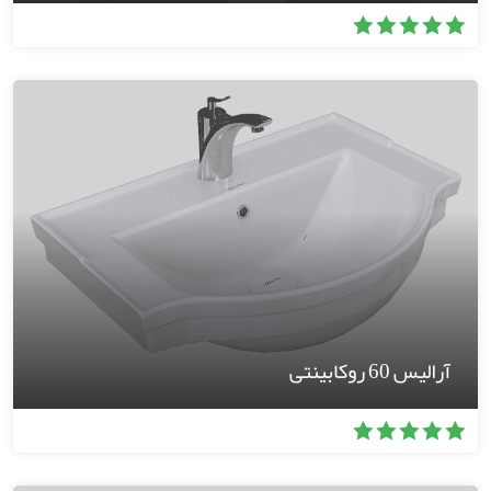
آرالیس 60 روکابینتی