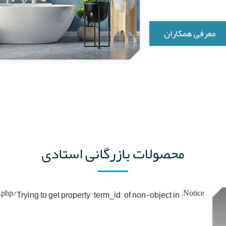
معرفی همکاران
محصولات بازرگانی استادی
/home/ostadi/domains/ostaditrading.ir/public_html/wp-content/themes/ostaditrading/inc/index-category.php
Notice
: Trying to get property 'term_id' of non-object in