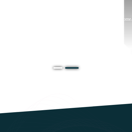
/home/
/home/ostadi/domains/o
content/