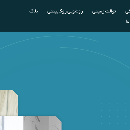
گی
توالت زمینی
روشویی روکابینتی
بلاگ
ما