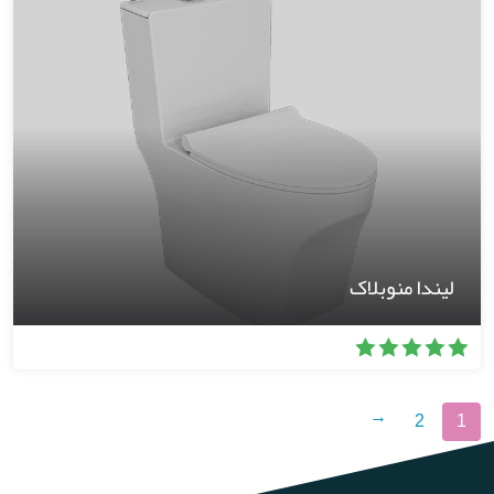
لیندا منوبلاک
2
1
←