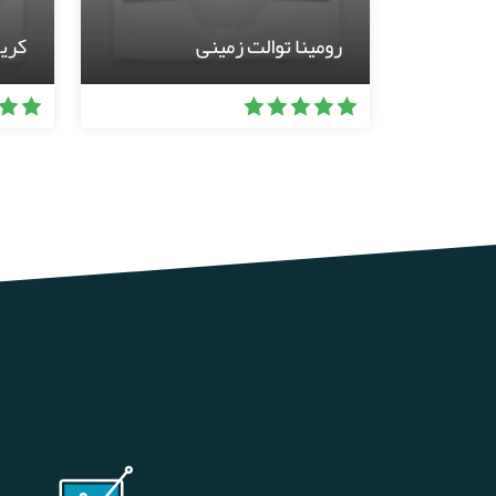
رومینا توالت زمینی
کری