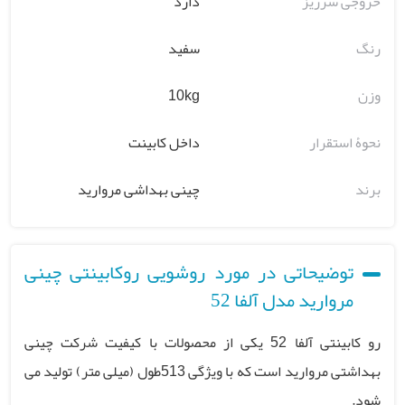
خروجی سرریز
دارد
رنگ
سفید
وزن
10kg
نحوۀ استقرار
داخل کابینت
برند
چینی بهداشی مروارید
توضیحاتی در مورد روشویی روکابینتی چینی
مروارید مدل آلفا 52
رو کابینتی آلفا 52 یکی از محصولات با کیفیت شرکت چینی
بهداشتی مروارید است که با ویژگی 513طول (میلی متر) تولید می
شود.