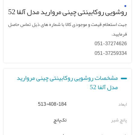
روشویی روکابینتی چینی مروارید مدل آلفا 52
جهت استعلام قیمت و موجودی کالا با شماره های ذیل تماس حاصل
فرمایید.
051-37274626
051-37259334
مشخصات روشویی روکابینتی چینی مروارید
مدل آلفا 52
ابعاد
184*408*513
پانچ شیر
تک‌پانچ