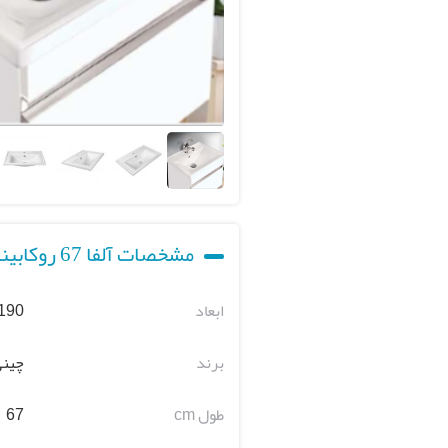
مشخصات آلفا 67 روکابینتی
ابعاد
 190
برند
چینی
طول cm
67