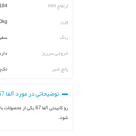
ارتفاع mm
184_190
وزن
0kg
رنگ
سفی
خروجی سرریز
دارد
پانچ شیر
تک‌پ
توضیحاتی در مورد آلفا 67 روکابینتی
شود.