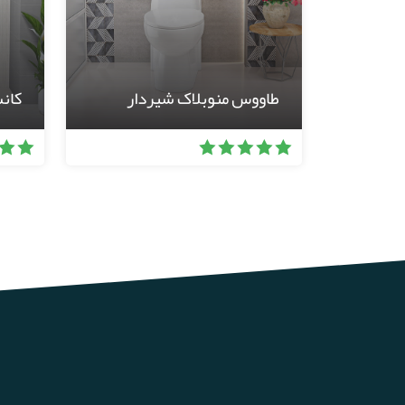
طاووس منوبلاک شیردار
کان