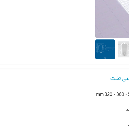
ینی تخت
54
د