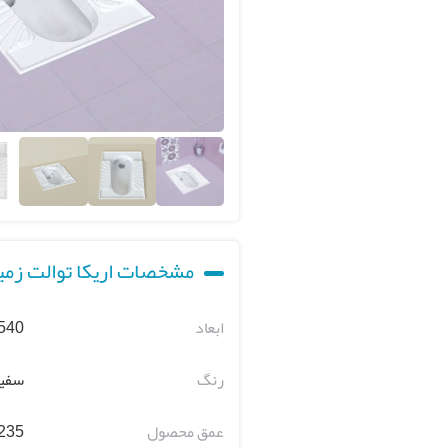
مشخصات اریکا توالت زم
ابعاد
0 × 360 × 320 mm
رنگ
سفی
عمق محصول
235