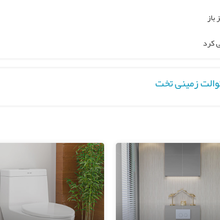
 باز
 کرد
توالت زمینی تخت