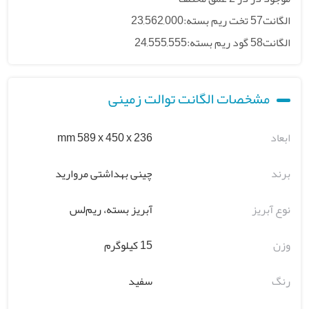
الگانت57 تخت ریم بسته:23,562,000
الگانت58 گود ریم بسته:24,555,555
مشخصات الگانت توالت زمینی
ابعاد
mm 589 x 450 x 236
برند
چینی بهداشتی مروارید
نوع آبریز
آبریز بسته، ریم‌لس
وزن
15 کیلوگرم
رنگ
سفید