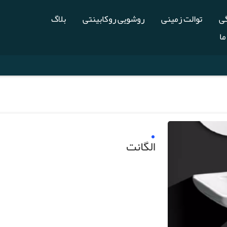
گی
توالت زمینی
روشویی روکابینتی
بلاگ
ما
الگانت