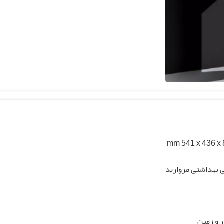
mm 541 x 436 x
 بهداشتی مروارید
ر و زمین