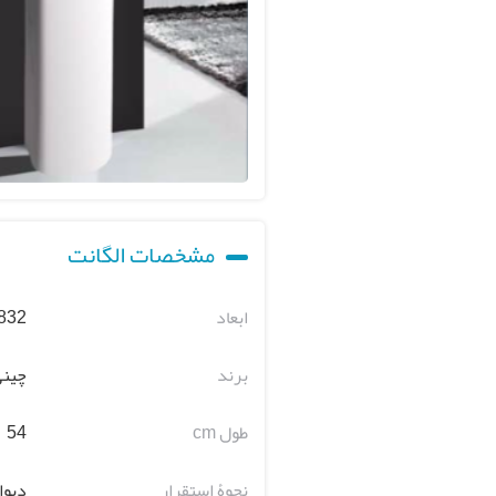
مشخصات الگانت
ابعاد
 832
برند
چینی
طول cm
54
نحوۀ استقرار
دیوا