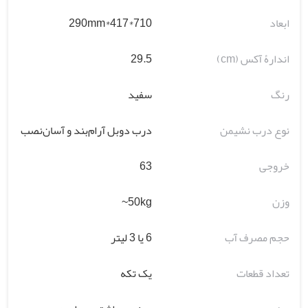
ابعاد
710*417*290mm
اندارۀ آکس (cm)
29.5
رنگ
سفید
نوع درب نشیمن
درب دوبل آرام‌بند و آسان‌نصب
خروجی
63
وزن
50kg~
حجم مصرف آب
6 یا 3 لیتر
تعداد قطعات
یک تکه