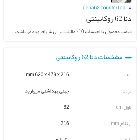
dena62 counterTop
دنا 62 روکابینتی
قیمت محصول با احتساب 10% مالیات بر ارزش افزوده می‌باشد.
مشخصات دنا 62 روکابینتی
ابعاد
mm 620 x 479 x 216
برند
چینی بهداشتی مروارید
طول cm
62
ارتفاع mm
216
پانچ شیر
تک‌پانچ