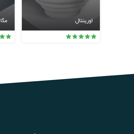
اورینتال
مگا