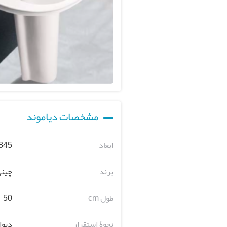
مشخصات دیاموند
ابعاد
 845
برند
چینی
طول cm
50
نحوۀ استقرار
دیوا