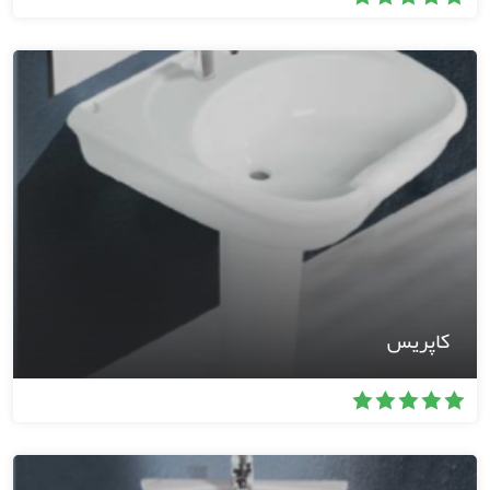
کاپریس