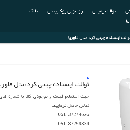
گی
توالت زمینی
روشویی روکابینتی
بلاگ
ما
والت ایستاده چینی کرد مدل فلوریا
توالت ایستاده چینی کرد مدل فلوریا
جهت استعلام قیمت و موجودی کالا با شماره های
تماس حاصل فرمایید.
051-37274626
051-37259334