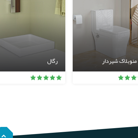
 منوبلاک شیردار
رگال