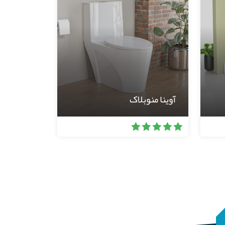
آوینا منوبلاک