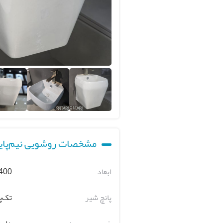
مشخصات روشویی نیم‌پایه
ابعاد
00*400*370
پانچ شیر
تک‌پ