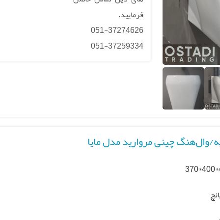
فرمایید.
051-37274626
051-37259334
/وال‌هنگ چینی مروارید مدل مایا
4
انچ