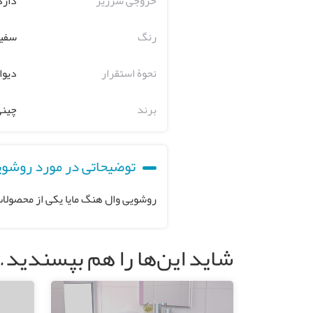
خروجی سرریز
دارد
رنگ
سفی
نحوۀ استقرار
دیوا
برند
چینی
توضیحاتی در مورد روشویی
روشویی وال هنگ مایا یکی از محصولات
شاید این‌ها را هم بپسندید