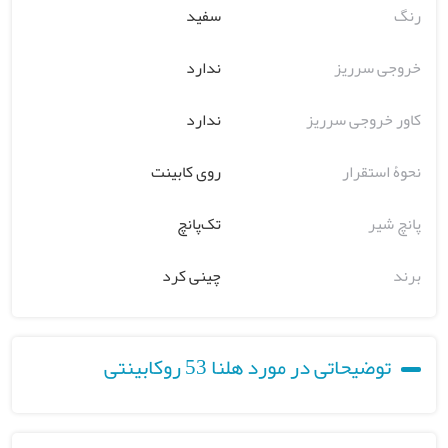
رنگ
سفید
خروجی سرریز
ندارد
کاور خروجی سرریز
ندارد
نحوۀ استقرار
روی کابینت
پانچ شیر
تک‌پانچ
برند
چینی کرد
توضیحاتی در مورد هلنا 53 روکابینتی