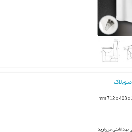
نوبلاک
mm 712 x 403 x
 بهداشتی مروارید