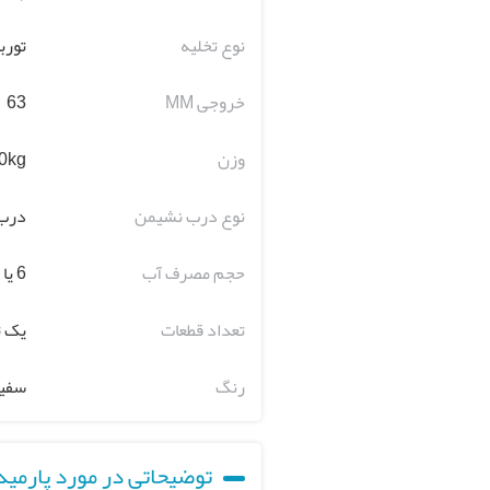
نوع تخلیه
تورب
خروجی MM
63
وزن
0kg~
نوع درب نشیمن
درب 
حجم مصرف آب
6 یا 3 لیتر
تعداد قطعات
یک ت
رنگ
سفی
توضیحاتی در مورد پارمید