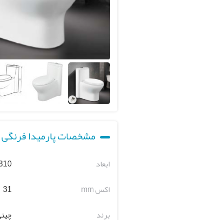
مشخصات پارمیدا فرنگی م
ابعاد
 310
اکس mm
31
برند
چینی