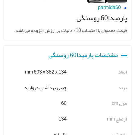
parmida60
پارمیدا60 روسنگی
قیمت محصول با احتساب 10% مالیات بر ارزش افزوده می‌باشد.
مشخصات پارمیدا60 روسنگی
ابعاد
mm 603 x 382 x 134
برند
چینی بهداشتی مروارید
طول cm
60
ارتفاع mm
134
پانچ شیر
تک‌پانچ