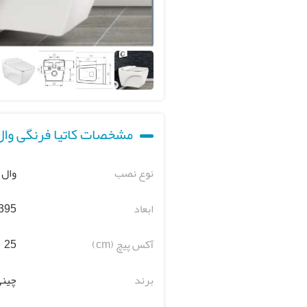
مشخصات کاتیا فرنگی وا
نوع نصب
وال
ابعاد
 395
آکس پیچ (cm)
25
برند
چینی