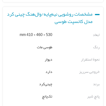
مشخصات روشویی نیم‌پایه/وال‌هنگ چینی کرد
مدل کانسپت طوسی
ابعاد
530 × 460 × 410 mm
رنگ
طوسی مات
نحوۀ استقرار
دیوار
خروجی سرریز
دارد
برند
چینی‌کرد
پانچ شیر
تک‌پانچ